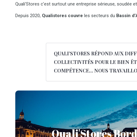
Quali’Stores c’est surtout une entreprise sérieuse, soudée et
Depuis 2020,
Qualistores couvre
les secteurs du
Bassin d’
QUALI’STORES RÉPOND AUX DIFF
COLLECTIVITÉS POUR LE BIEN Ê
COMPÉTENCE… NOUS TRAVAILLON
Stores à Borde
Quali'Stores Bor
Spécialiste dans la pose de stores et fermet