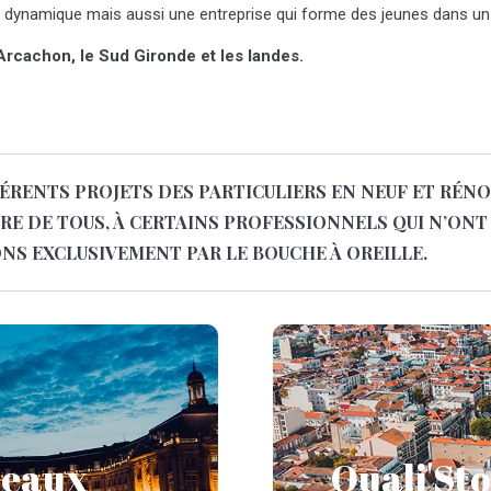
 dynamique mais aussi une entreprise qui forme des jeunes dans un sou
Arcachon, le Sud Gironde et les landes.
ÉRENTS PROJETS DES PARTICULIERS EN NEUF ET RÉNO
TRE DE TOUS, À CERTAINS PROFESSIONNELS QUI N’ONT
S EXCLUSIVEMENT PAR LE BOUCHE À OREILLE.
St
aux
Spécialiste de la pose de
deaux
Quali'St
ures à Bordeaux