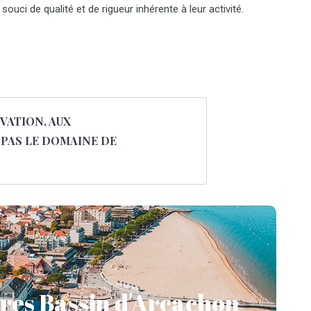
ci de qualité et de rigueur inhérente à leur activité.
VATION, AUX
 PAS LE DOMAINE DE
ores à Arcachon
 stores sur le Bassin (Andernos, Cap Ferret, Sud Gironde,
ores Bassin d'Arcachon