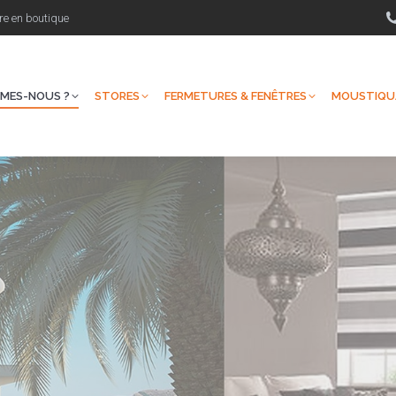
re en boutique
S-NOUS ?
STORES
FERMETURES & FENÊTRES
MOUSTIQUAIR
MES-NOUS ?
STORES
FERMETURES & FENÊTRES
MOUSTIQU