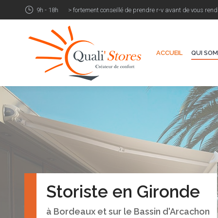
9h - 18h
> fortement conseillé de prendre r-v avant de vous rend
ACCUEIL
QUI SOMME
ACCUEIL
QUI SOM
Storiste en Gironde
Vous êtes ici :
à Bordeaux et sur le Bassin d'Arcachon