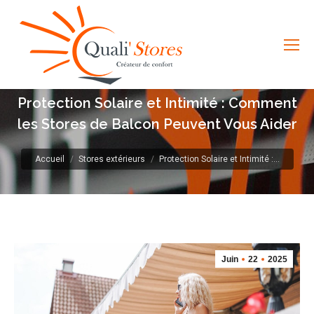
Protection Solaire et Intimité : Comment
les Stores de Balcon Peuvent Vous Aider
Vous êtes ici :
Accueil
Stores extérieurs
Protection Solaire et Intimité :…
Juin
22
2025