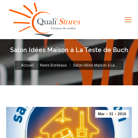
Salon Idées Maison à La Teste de Buch
Vous êtes ici :
Accueil
News Bordeaux
Salon Idées Maison à La…
Mar
31
2016