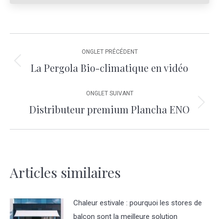
Navigation
ONGLET PRÉCÉDENT
La Pergola Bio-climatique en vidéo
Onglet
de
précédent
commentaire
ONGLET SUIVANT
Distributeur premium Plancha ENO
Onglet
suivant
Articles similaires
Chaleur estivale : pourquoi les stores de
balcon sont la meilleure solution